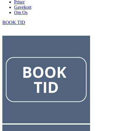
Priser
Gavekort
Om Os
BOOK TID