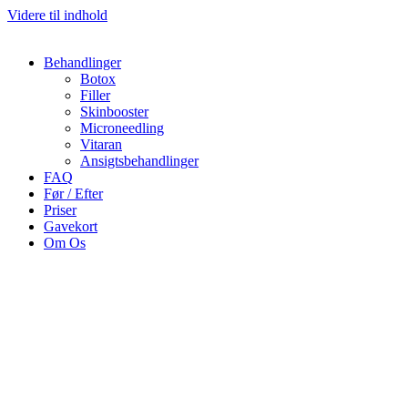
Videre til indhold
Behandlinger
Botox
Filler
Skinbooster
Microneedling
Vitaran
Ansigtsbehandlinger
FAQ
Før / Efter
Priser
Gavekort
Om Os